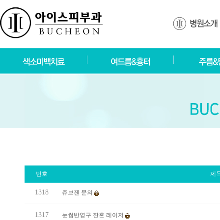
번호
제
1318
쥬브젠 문의
1317
눈썹반영구 잔흔 레이저