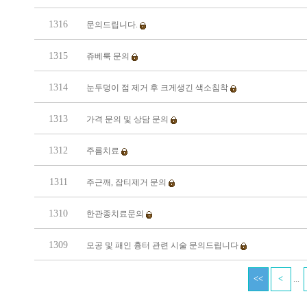
1316
문의드립니다.
1315
쥬베룩 문의
1314
눈두덩이 점 제거 후 크게생긴 색소침착
1313
가격 문의 및 상담 문의
1312
주름치료
1311
주근깨, 잡티제거 문의
1310
한관종치료문의
1309
모공 및 패인 흉터 관련 시술 문의드립니다
...