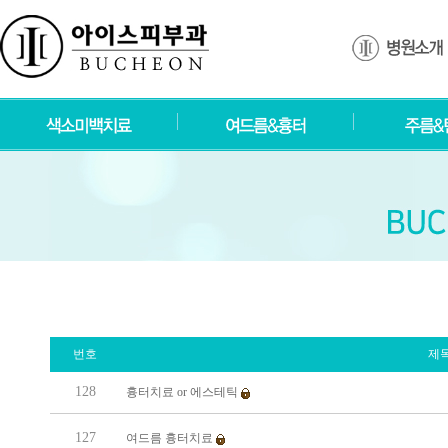
번호
제
128
흉터치료 or 에스테틱
127
여드름 흉터치료