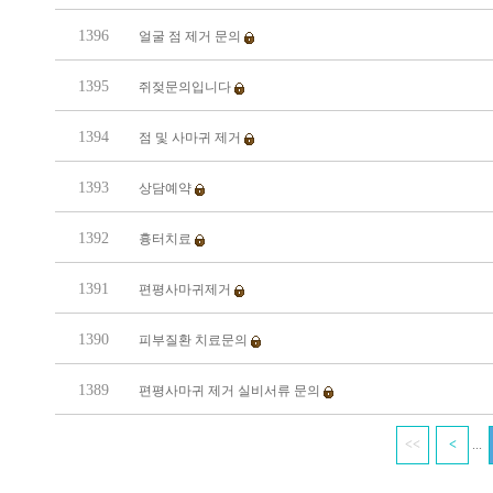
1396
얼굴 점 제거 문의
1395
쥐젖문의입니다
1394
점 및 사마귀 제거
1393
상담예약
1392
흉터치료
1391
편평사마귀제거
1390
피부질환 치료문의
1389
편평사마귀 제거 실비서류 문의
...